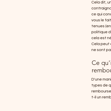
Cela dit, 
contraignan
ce qui con
vous le fai
tenues (en
politique 
cela est n
Cela peut 
ne sont pas
Ce qu'i
rembo
D'une mani
types de q
rembourseme
t-il un rem