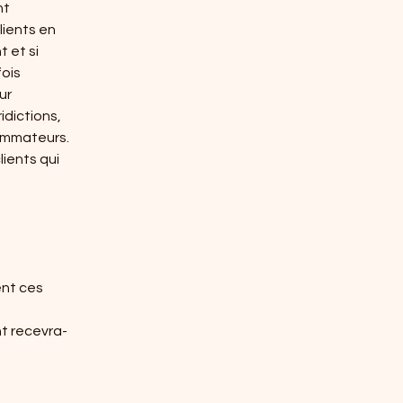
nt
lients en
 et si
fois
ur
idictions,
sommateurs.
lients qui
ent ces
nt recevra-