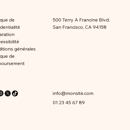
ique de
500 Terry A Francine Blvd.
dentialité
San Francisco, CA 94158
aration
essibilité
itions générales
ique de
boursement
info@monsite.com
01 23 45 67 89