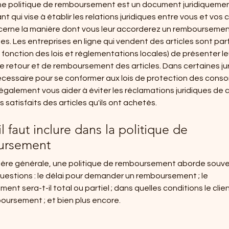
une politique de remboursement est un document juridiqueme
t qui vise à établir les relations juridiques entre vous et vos c
cerne la manière dont vous leur accorderez un remboursement
tes. Les entreprises en ligne qui vendent des articles sont par
 fonction des lois et réglementations locales) de présenter le
de retour et de remboursement des articles. Dans certaines jur
écessaire pour se conformer aux lois de protection des con
également vous aider à éviter les réclamations juridiques de c
 satisfaits des articles qu'ils ont achetés.
l faut inclure dans la politique de
ursement
ère générale, une politique de remboursement aborde souv
uestions : le délai pour demander un remboursement ; le
nt sera-t-il total ou partiel ; dans quelles conditions le clie
boursement ; et bien plus encore.