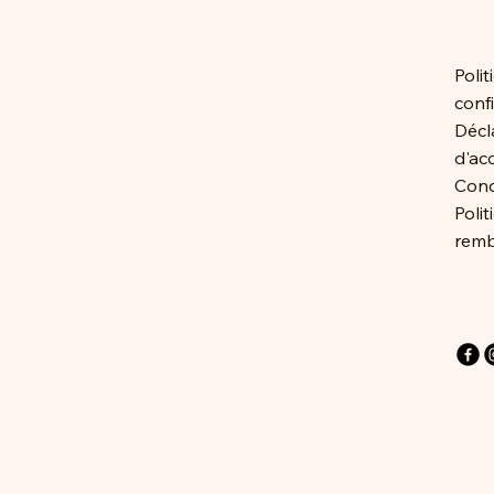
Polit
confi
Décl
d'acc
Cond
Polit
rem