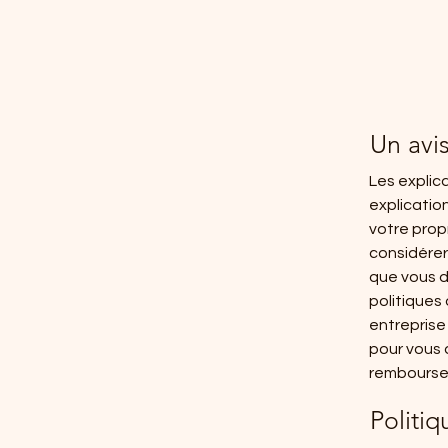
Un avis
Les explic
explicatio
votre pro
considérer
que vous d
politiques
entreprise
pour vous 
rembourse
Politi